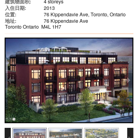
建筑物面积:
4 storeys
入住日期:
2013
位置:
76 Kippendavie Ave, Toronto, Ontario
地址:
76 Kippendavie Ave
Toronto Ontario M4L 1H7