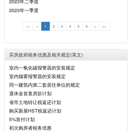
2023年二季度
2023年一季度
<<
<
1
2
3
4
5
6
>
>>
买房政府税务优惠及相关规定(英文)
室内一氧化碳报警器的安装规定
室内烟雾报警器的安装规定
同一建筑内第二套居住单位的规定
退休金首复房款计划
省市土地转让税返还计划
购买新屋HST税返还计划
5%首付计划
初次购房者税务优惠