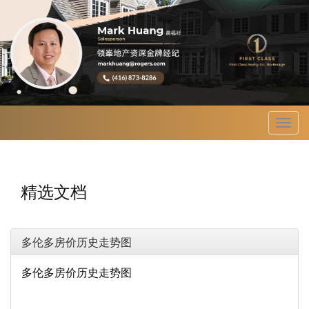
菜
单
精选文档
多伦多房价历史走势图
多伦多房价历史走势图