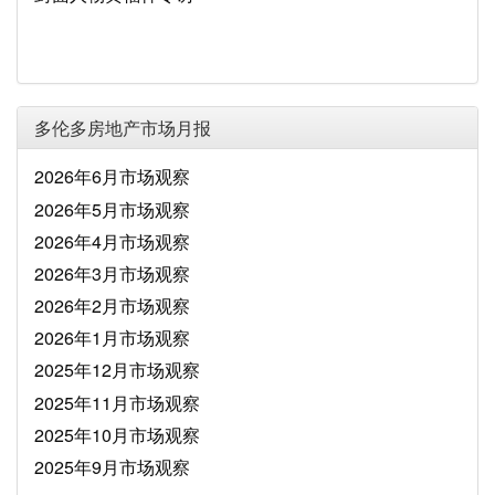
多伦多房地产市场月报
2026年6月市场观察
2026年5月市场观察
2026年4月市场观察
2026年3月市场观察
2026年2月市场观察
2026年1月市场观察
2025年12月市场观察
2025年11月市场观察
2025年10月市场观察
2025年9月市场观察