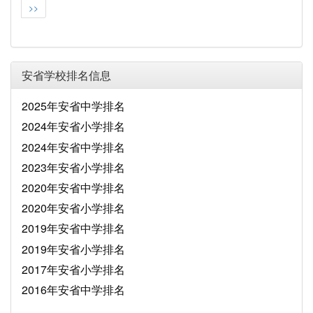
>>
安省学校排名信息
2025年安省中学排名
2024年安省小学排名
2024年安省中学排名
2023年安省小学排名
2020年安省中学排名
2020年安省小学排名
2019年安省中学排名
2019年安省小学排名
2017年安省小学排名
2016年安省中学排名