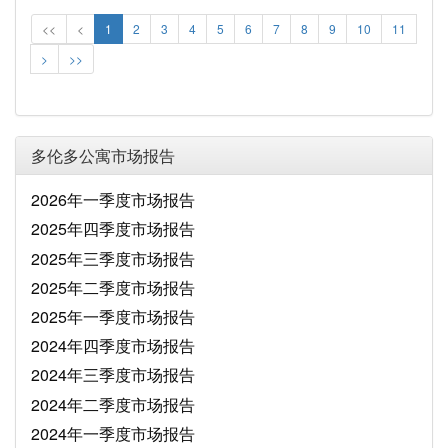
<<
<
1
2
3
4
5
6
7
8
9
10
11
>
>>
多伦多公寓市场报告
2026年一季度市场报告
2025年四季度市场报告
2025年三季度市场报告
2025年二季度市场报告
2025年一季度市场报告
2024年四季度市场报告
2024年三季度市场报告
2024年二季度市场报告
2024年一季度市场报告