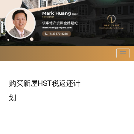
菜
单
购买新屋HST税返还计
划